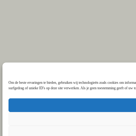
Om de beste ervaringen te bieden, gebruiken wij technologieën zoals cookies om informat
surfgedrag of unieke ID's op deze site verwerken. Als je geen toestemming geeft of uw t